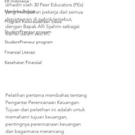
ER Indonesia
dihadiri oleh 30 Peer Educators (PEs) 
Merdeka Belajar
yang merupakan pekerja dari semua 
departemen di pabrik tersebut, 
Program Kewirausahaan Siswa
dengan Bapak Alfi Syahrin sebagai 
StudentPreneur progam
trainer dalam sesi ini.
StudentPreneur program
Finansial Literasi
Kesehatan Finansial
Pelatihan pertama membahas tentang 
Pengantar Perencanaan Keuangan. 
Tujuan dari pelatihan ini adalah untuk 
memahami tujuan keuangan, 
pentingnya perencanaan keuangan 
dan bagaimana merancang 