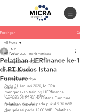
Postingan
All Posts
N C
All Posts
21 Jan 2020
1 menit membaca
Pelatihan HERfinance ke-1
Perempuan Berdaya,
di PT Kudos Istana
Perempuan Setara
Furniture
Perempuan Berdaya
Pada 21 Januari 2020, MICRA 
Koperasi
mengadakan training HERfinance 
Lembaga Keuangan Mikro
pertama di PT. Kudos Istana Furniture. 
Pelatihan dimulai pada pukul 9.30 WIB 
Penguatan Koperasi
dan selesai pada 12.00 WIB. Pelatihan 