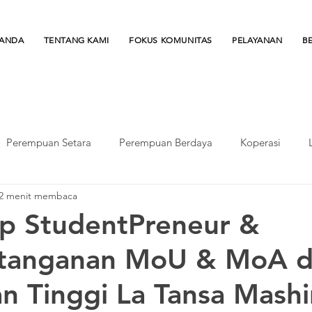
ANDA
TENTANG KAMI
FOKUS KOMUNITAS
PELAYANAN
B
Perempuan Setara
Perempuan Berdaya
Koperasi
2 menit membaca
nesia
Merdeka Belajar
Program Kewirausahaan Siswa
p StudentPreneur &
tanganan MoU & MoA 
dentPreneur program
Finansial Literasi
Kesehatan Finansi
n Tinggi La Tansa Mashi