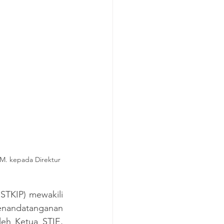
.M. kepada Direktur 
STKIP) mewakili 
enandatanganan 
h Ketua STIE, 