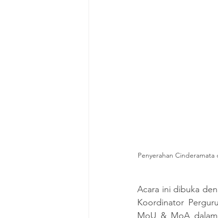
Penyerahan Cinderamata da
Acara ini dibuka den
Koordinator Pergur
MoU & MoA dalam Pe