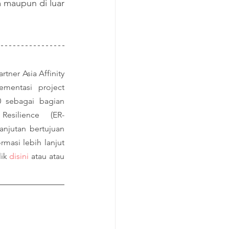
 maupun di luar 
ner Asia Affinity 
mentasi project 
 sebagai bagian 
esilience (ER-
njutan bertujuan 
masi lebih lanjut 
ik 
disini
 atau atau 