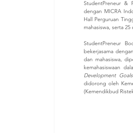
StudentPreneur & 
dengan MICRA Indone
Hall Perguruan Tingg
mahasiswa, serta 25 
StudentPreneur Bo
bekerjasama dengan 
dan mahasiswa, dipe
kemahasiswaan dal
Development Goals
didorong oleh Kemen
(Kemendikbud Ristek