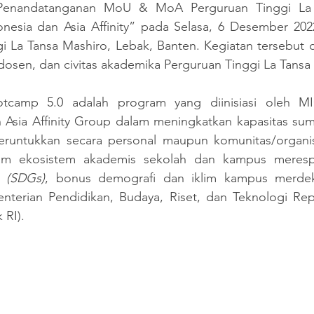
Penandatanganan MoU & MoA Perguruan Tinggi La 
sia dan Asia Affinity” pada Selasa, 6 Desember 2022
i La Tansa Mashiro, Lebak, Banten. Kegiatan tersebut di
dosen, dan civitas akademika Perguruan Tinggi La Tansa
otcamp 5.0 adalah program yang diinisiasi oleh MI
Asia Affinity Group dalam meningkatkan kapasitas sumb
runtukkan secara personal maupun komunitas/organisa
am ekosistem akademis sekolah dan kampus meres
 (SDGs)
, bonus demografi dan iklim kampus merdeka
terian Pendidikan, Budaya, Riset, dan Teknologi Repu
 RI).