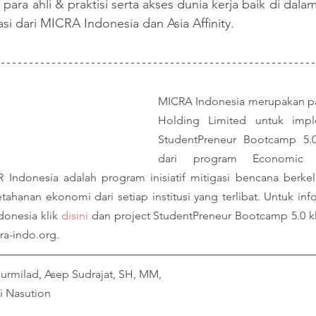
ra ahli & praktisi serta akses dunia kerja baik di dalam
asi dari MICRA Indonesia dan Asia Affinity.
MICRA Indonesia merupakan part
Holding Limited untuk imple
StudentPreneur Bootcamp 5.0
dari program Economic R
 Indonesia adalah program inisiatif mitigasi bencana berkela
hanan ekonomi dari setiap institusi yang terlibat. Untuk infor
onesia klik 
disini
 dan project StudentPreneur Bootcamp 5.0 kl
ra-indo.org.
Nurmilad, Asep Sudrajat, SH, MM,
i Nasution