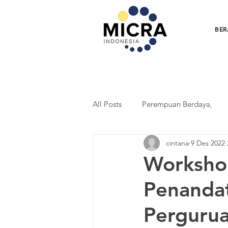
BER
All Posts
Perempuan Berdaya,
cintana
9 Des 2022
Penguatan Koperasi
ER Indo
Worksho
Penanda
StudentPreneur progam
Stu
Pergurua