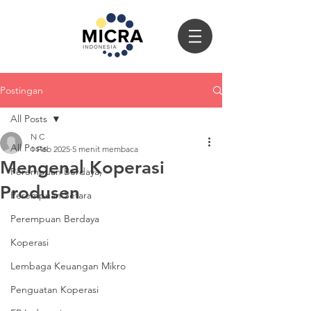
Postingan
All Posts
N C
All Posts
1 Feb 2025
5 menit membaca
Mengenal Koperasi
Perempuan Berdaya,
Produsen
Perempuan Setara
Perempuan Berdaya
Koperasi
Lembaga Keuangan Mikro
Penguatan Koperasi