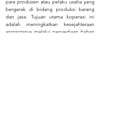
para produsen atau pelaku usaha yang 
bergerak di bidang produksi barang 
dan jasa. Tujuan utama koperasi ini 
adalah meningkatkan kesejahteraan 
anggotanya melalui penyediaan bahan 
baku, efisiensi produksi, pemasaran 
bersama, dan penguatan posisi jual-
beli. Dengan berlandaskan prinsip 
gotong royong, koperasi produsen 
mampu menciptakan manfaat ekonomi 
yang lebih besar bagi anggotanya. 
Koperasi produsen juga menjadi solusi 
efektif untuk menciptakan 
keberlanjutan dan kemandirian 
ekonomi bagi para produsen di 
berbagai sektor
.
Bagi Anda yang ingin mendapatkan 
informasi terbaru mengenai MICRA 