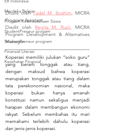
ER Indonesia
Merdeka Belajar
Ditulis oleh 
Fadel M. Ibrahim
, MICRA 
Program Assistant
Program Kewirausahaan Siswa
Diedit oleh 
Regita M. Rusli
, MICRA 
StudentPreneur progam
Program Development & Alternatives 
Manager
StudentPreneur program
Finansial Literasi
Koperasi memiliki julukan “soko guru” 
Kesehatan Finansial
yang berarti tonggak atau tiang, 
dengan maksud bahwa koperasi 
merupakan tonggak atau tiang dalam 
tata perekonomian nasional, maka 
koperasi bukan hanya amanah 
konstitusi namun sekaligus menjadi 
harapan dalam membangun ekonomi 
rakyat. Sebelum membahas itu mari 
memahami terlebih dahulu koperasi 
dan jenis-jenis koperasi.