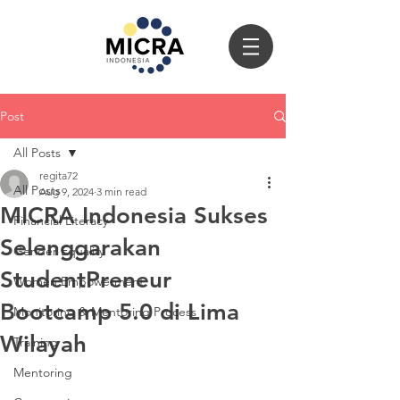
Post
All Posts
regita72
All Posts
Aug 9, 2024
3 min read
MICRA Indonesia Sukses
Financial Literacy
Selenggarakan
Gender Equality
StudentPreneur
Women Empowerment
Bootcamp 5.0 di Lima
Monitoring & Mentoring Process
Wilayah
Training
Mentoring