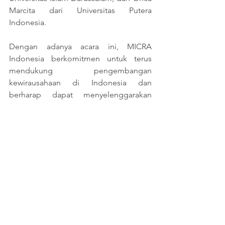
Marcita dari Universitas Putera 
Indonesia.
Dengan adanya acara ini, MICRA 
Indonesia berkomitmen untuk terus 
mendukung pengembangan 
kewirausahaan di Indonesia dan 
berharap dapat menyelenggarakan 
program-program serupa di masa 
mendatang. Dengan semangat yang 
sama, MICRA Indonesia akan terus 
berupaya mencetak wirausahawan 
muda yang inovatif, kreatif, dan berdaya 
saing tinggi.
Untuk informasi lebih lanjut tentang 
MICRA Indonesia dan program 
StudentPreneur Bootcamp 5.0, silakan 