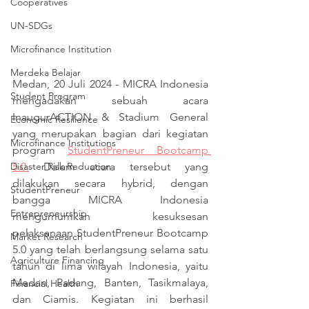
Cooperatives
UN-SDGs
Microfinance Institution
Merdeka Belajar
Medan, 20 Juli 2024 - MICRA Indonesia 
Student Program
mengadakan sebuah acara 
InaugurACTION & Stadium General 
Economic Resilience
yang merupakan bagian dari kegiatan 
Microfinance Institutions
program 
StudentPreneur Bootcamp 
5.0.
 Dalam acara tersebut yang 
Disaster Risk Reduction
dilakukan secara hybrid, dengan 
StudentPreneur
bangga MICRA Indonesia 
Entrepreneurship
mengumumkan kesuksesan 
pelaksanaan StudentPreneur Bootcamp 
Market Research
5.0 yang telah berlangsung selama satu 
Agriculture Financing
tahun di lima wilayah Indonesia, yaitu 
Medan, Padang, Banten, Tasikmalaya, 
Financial Health
dan Ciamis. Kegiatan ini berhasil 